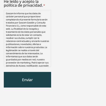
He leído y acepto la
*
política de privacidad.
*
Gescom le informa que los datos de
carácter personal que proporcione
completando el presente formulario serán
tratados por Gescom Gestión y Consulta
Financiera S.L, como responsable de esta
web. La finalidad de la recogida y
tratamiento de los datos personales que
solicitamos es la de estar en contacto,
resolver sus dudas, cumplir con la
relaciones contractuales y enviarle nuestras
publicaciones, novedades, ofertas e
información sobre nuestros productos. La
legitimación se realiza a través del
consentimiento de los interesados. Le
informamos que sus datos serán
guardados por medios en red, nuestro
proveedor de marketing. Podrá ejercer sus
derechos de Acceso, rectificación, supresión
o cancelación, oposición, limitación de
decisiones individuales automatizadas,
portabilidad de sus datos, retirada de
consentimiento, etc. Dirigiéndote a la
dirección de correo electrónico
info@gescom.net, así como derecho a
presentar una reclamación ante una
autoridad de control si no atienden tus
derechos. Puedes consultar la información
adicional y detallada sobre Protección de
Datos en nuestra política de privacidad.